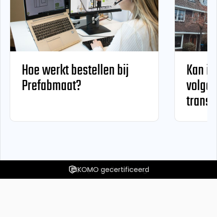
Hoe werkt bestellen bij
Kan ik
Prefabmaat?
volgen
transp
KOMO gecertificeerd