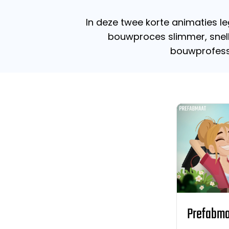
In deze twee korte animaties le
bouwproces slimmer, snell
bouwprofessio
Prefabmaa