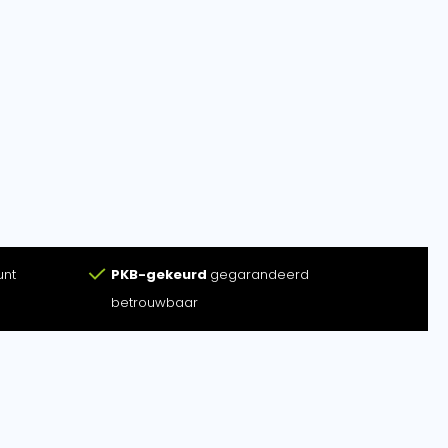
unt
PKB-gekeurd
gegarandeerd
betrouwbaar