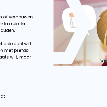
en of verbouwen
extra ruimte
houden.
 dakkapel wilt
ken met prefab.
ats wilt, maar
ndt