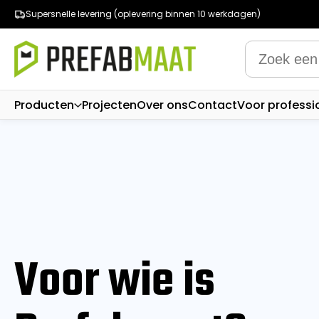
Supersnelle levering (oplevering binnen 10 werkdagen)
Producten
Projecten
Over ons
Contact
Voor professi
Voor wie is