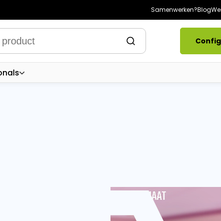
Samenwerken?
Blog
Wer
Config
onals