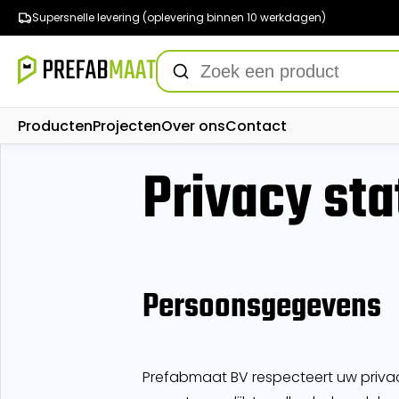
Supersnelle levering (oplevering binnen 10 werkdagen)
Producten
Projecten
Over ons
Contact
Privacy st
Persoonsgegevens
Prefabmaat BV respecteert uw priva