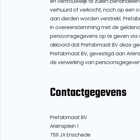
en vertrouwelijk te zullen behandele
verhuurd of verkocht, noch op een
aan derden worden verstrekt. Pref
in overeenstemming met de geldend
persoonsgegevens op te geven via
akkoord dat Prefabmaat BV deze geg
Prefabmaat BV, gevestigd aan Ariënsp
de verwerking van persoonsgegevens
Contactgegevens
Prefabmaat BV
Ariënsplein 1
7511 JX Enschede