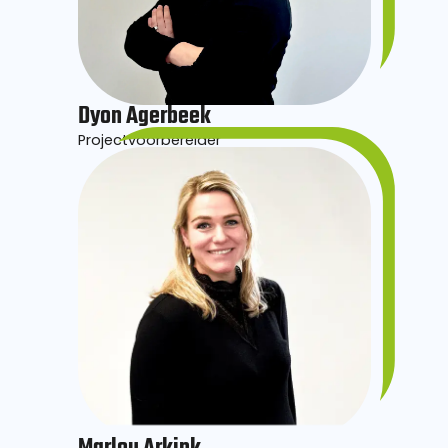
Dyon Agerbeek
Projectvoorbereider