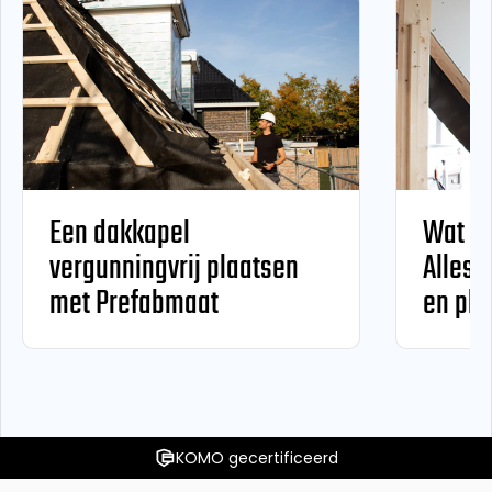
Een dakkapel
Wat ko
vergunningvrij plaatsen
Alles 
met Prefabmaat
en pla
KOMO gecertificeerd