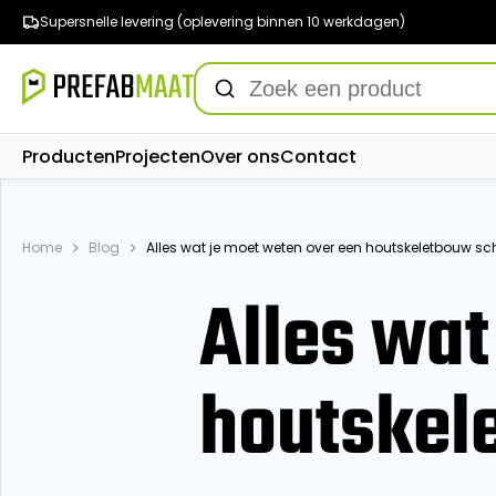
Supersnelle levering (oplevering binnen 10 werkdagen)
Producten
Projecten
Over ons
Contact
Home
Blog
Alles wat je moet weten over een houtskeletbouw sc
Alles wat
houtskel