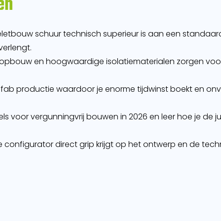
en
tbouw schuur technisch superieur is aan een standaard 
verlengt.
dopbouw en hoogwaardige isolatiematerialen zorgen voor
efab productie waardoor je enorme tijdwinst boekt en onv
egels voor vergunningvrij bouwen in 2026 en leer hoe je de j
 configurator direct grip krijgt op het ontwerp en de tech