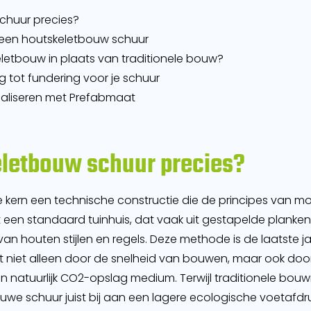
chuur precies?
een houtskeletbouw schuur
etbouw in plaats van traditionele bouw?
 tot fundering voor je schuur
ealiseren met Prefabmaat
eletbouw schuur precies?
de kern een technische constructie die de principes van
t een standaard tuinhuis, dat vaak uit gestapelde planken
an houten stijlen en regels. Deze methode is de laatste j
 niet alleen door de snelheid van bouwen, maar ook do
en natuurlijk CO2-opslag medium. Terwijl traditionele bou
euwe schuur juist bij aan een lagere ecologische voetafdru