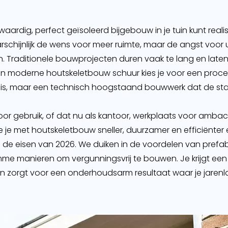
waardig, perfect geïsoleerd bijgebouw in je tuin kunt re
schijnlijk de wens voor meer ruimte, maar de angst voor
. Traditionele bouwprojecten duren vaak te lang en laten 
 een moderne houtskeletbouw schuur kies je voor een proc
nhuis, maar een technisch hoogstaand bouwwerk dat de
is voor gebruik, of dat nu als kantoor, werkplaats voor amb
e hoe je met houtskeletbouw sneller, duurzamer en efficiën
an de eisen van 2026. We duiken in de voordelen van pre
mme manieren om vergunningsvrij te bouwen. Je krijgt een 
zorgt voor een onderhoudsarm resultaat waar je jarenla