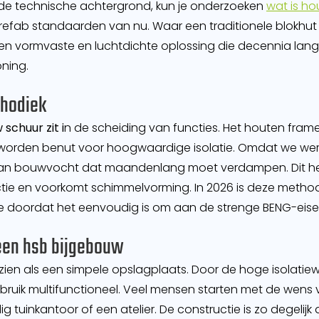
n de technische achtergrond, kun je onderzoeken
wat is h
refab standaarden van nu. Waar een traditionele blokhut 
een vormvaste en luchtdichte oplossing die decennia lan
oning.
thodiek
schuur zit i
n de scheiding van functies. Het houten frame
g worden benut voor hoogwaardige isolatie. Omdat we we
an bouwvocht dat maandenlang moet verdampen. Dit heef
tie en voorkomt schimmelvorming. In 2026 is deze meth
e doordat het eenvoudig is om aan de strenge BENG-eise
 een hsb bijgebouw
zien als een simpele opslagplaats. Door de hoge isolatie
bruik multifunctioneel. Veel mensen starten met de wens 
dig tuinkantoor of een atelier. De constructie is zo degeli