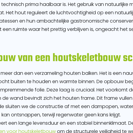
echnisch prima haalbaar is. Het gebruik van natuurlijke 
Het hout reguleert de luchtvochtigheid op een natuurlij
catessen
en hun ambachtelijke gastronomische conserven 
 een ruimte waar het prettig verblijven is, ongeacht het s
ouw van een houtskeletbouw s
l meer dan een verzameling houten balken. Het is een n
cht buiten te houden en warmte binnen. De opbouw begi
premmende folie. Deze laag is cruciaal. Het voorkomt da
van de wand bevindt zich het houten frame. Dit frame vul
jde sluiten we de constructie af met een dampopen, waterk
 kan ontsnappen, terwijl regenwater geen kans krijgt.
 een lange levensduur en een stabiel binnenklimaat. De
sen voor houtskeletbouw
om de structurele veiligheid te