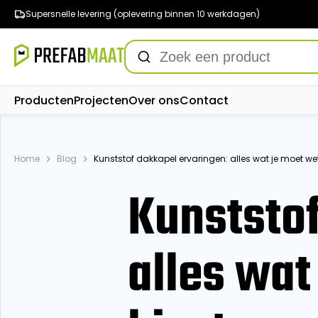
Supersnelle levering (oplevering binnen 10 werkdagen)
Producten
Projecten
Over ons
Contact
Home
Blog
Kunststof dakkapel ervaringen: alles wat je moet wet
Kunststof
alles wat