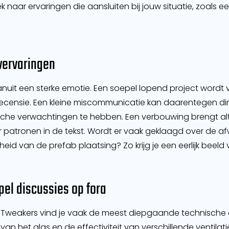
 naar ervaringen die aansluiten bij jouw situatie, zoals e
wervaringen
nuit een sterke emotie. Een soepel lopend project wordt
 recensie. Een kleine miscommunicatie kan daarentegen dire
stische verwachtingen te hebben. Een verbouwing brengt alt
patronen in de tekst. Wordt er vaak geklaagd over de af
eid van de prefab plaatsing? Zo krijg je een eerlijk beeld v
pel discussies op fora
 Tweakers vind je vaak de meest diepgaande technische d
an het glas en de effectiviteit van verschillende ventila