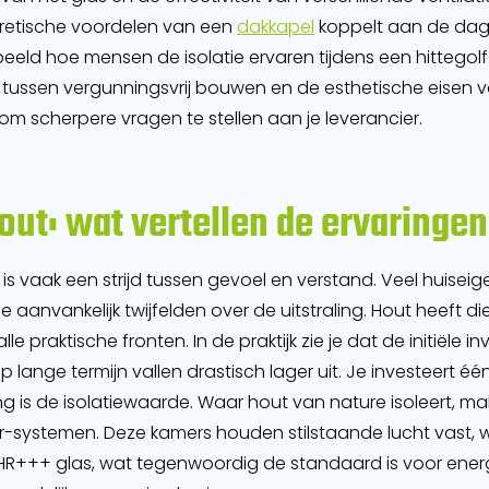
retische voordelen van een
dakkapel
koppelt aan de dage
rbeeld hoe mensen de isolatie ervaren tijdens een hittego
 tussen vergunningsvrij bouwen en de esthetische eisen
om scherpere vragen te stellen aan je leverancier.
out: wat vertellen de ervaringen
is vaak een strijd tussen gevoel en verstand. Veel huisei
 aanvankelijk twijfelden over de uitstraling. Hout heeft 
le praktische fronten. In de praktijk zie je dat de initiële in
 lange termijn vallen drastisch lager uit. Je investeert éé
king is de isolatiewaarde. Waar hout van nature isoleert, 
-systemen. Deze kamers houden stilstaande lucht vast, 
 HR+++ glas, wat tegenwoordig de standaard is voor energ