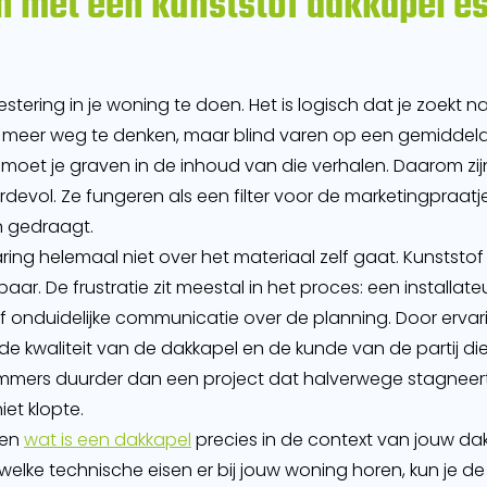
met een kunststof dakkapel ess
estering in je woning te doen. Het is logisch dat je zoekt 
t meer weg te denken, maar blind varen op een gemiddeld
 moet je graven in de inhoud van die verhalen. Daarom zij
evol. Ze fungeren als een filter voor de marketingpraatje
n gedraagt.
ring helemaal niet over het materiaal zelf gaat. Kunststo
ar. De frustratie zit meestal in het proces: een installat
onduidelijke communicatie over de planning. Door ervaring
 kwaliteit van de dakkapel en de kunde van de partij die 
 immers duurder dan een project dat halverwege stagneer
et klopte.
ben
wat is een dakkapel
precies in de context van jouw dak
welke technische eisen er bij jouw woning horen, kun je d